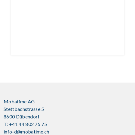
Mobatime AG
Stettbachstrasse 5
8600 Dübendorf
T: +41 44 802 75 75
info-d@mobatime.ch