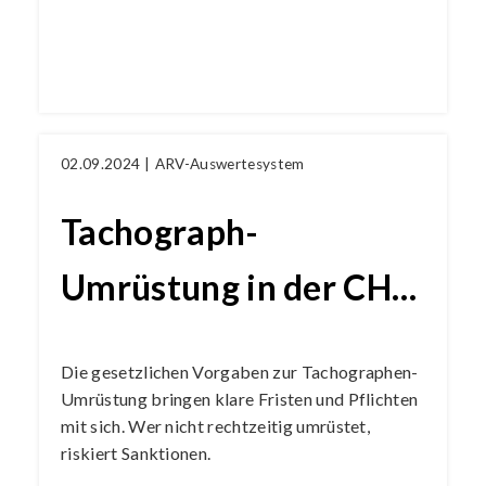
02.09.2024 |
ARV-Auswertesystem
Tachograph-
Umrüstung in der CH:
Pflicht, Fristen und
Die gesetzlichen Vorgaben zur Tachographen-
Konsequenzen
Umrüstung bringen klare Fristen und Pflichten
mit sich. Wer nicht rechtzeitig umrüstet,
riskiert Sanktionen.