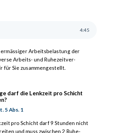
4
:
45
r­mässiger Arbeits­be­lastung der
iverse Arbeits- und Ruhezeit­ver­
für Sie zu­sammen­gestellt.
ge darf die Lenk­zeit pro Schicht
en?
. 5 Abs. 1
­zeit pro Schicht darf 9 Stun­den nicht
rei­ten und muss zwischen 2 Ruhe­