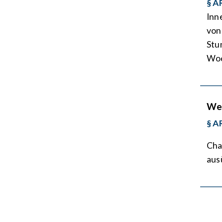
§ A
Inn
von
Stu
Woc
Wel
§ A
Cha
aus