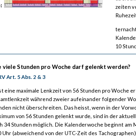
zeiten v
Ruhe­zei
ter­nach
Kalender
10 Stun­
 viele Stun­den pro Woche darf gelenkt werden?
RV Art. 5 Abs. 2 & 3
ist eine maxi­male Lenk­zeit von 56 Stun­den pro Woche er
amt­lenkzeit während zweier aufei­nander folgender Wo
n­­den nicht über­schreiten. Das heisst, wenn in der Vor­
i­mum von 56 Stun­den gelenkt wurde, sind in der aktue
h 34 Stunden möglich. Die Kalender­woche beginnt am 
0 Uhr (abweichend von der UTC-Zeit des Tachographen)