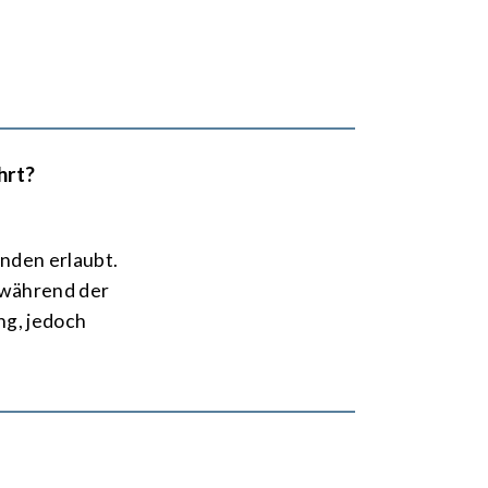
hrt?
un­den erlaubt.
 während der
ng, jedoch