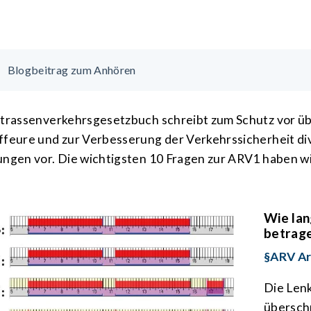
Blogbeitrag zum Anhören
trassen­verkehrs­gesetzbuch schreibt zum Schutz vor übe
­feure und zur Ver­bes­serung der Verkehrs­sicher­heit d
ngen vor. Die wichtigsten 10 Fragen zur ARV1 haben wir 
Wie lan
betrag
§ARV Art
Die Lenk
über­sch