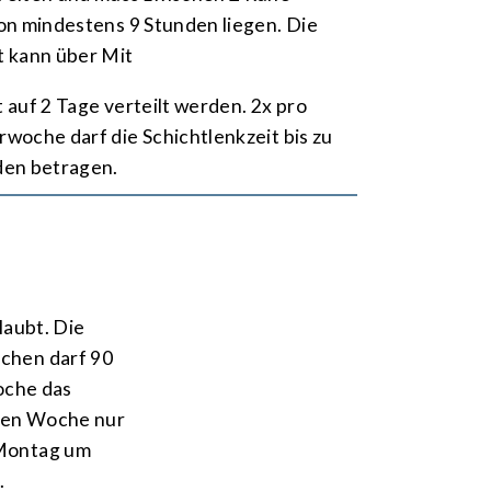
on mindestens 9 Stun­den liegen. Die
t kann über Mit
t auf 2 Tage verteilt werden. 2x pro
­woche darf die Schicht­lenk­zeit bis zu
den betragen.
laubt. Die
­chen darf 90
woche das
llen Woche nur
Mon­tag um
.