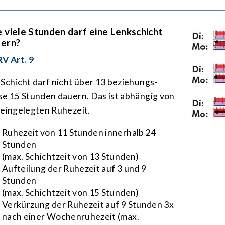
 viele Stunden darf eine Lenk­schicht
ern?
RV Art. 9
 Schicht darf nicht über 13 bezie­hungs­
se 15 Stun­den dauern. Das ist abhängig von
 eingelegten Ruhe­zeit.
Ruhe­zeit von 11 Stun­den innerhalb 24
Stun­den
(max. Schicht­zeit von 13 Stunden)
Aufteilung der Ruhe­zeit auf 3 und 9
Stunden
(max. Schichtzeit von 15 Stunden)
Verkürzung der Ruhe­zeit auf 9 Stunden 3x
nach einer Wochen­ruhezeit (max.