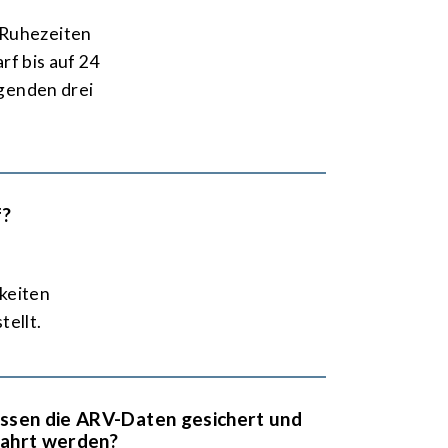
Ruhe­zeiten
rf bis auf 24
lgenden drei
f?
­keiten
tellt.
ssen die ARV-Daten gesichert und
wahrt werden?