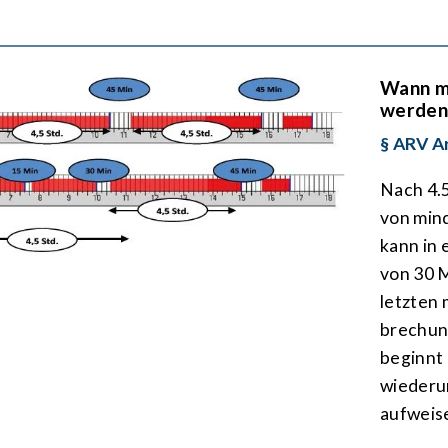
Wann mu
werden
§ ARV Ar
Nach 4.5
von mind
kann in 
von 30 
letzten 
brechung
beginnt 
wiederu
aufweis