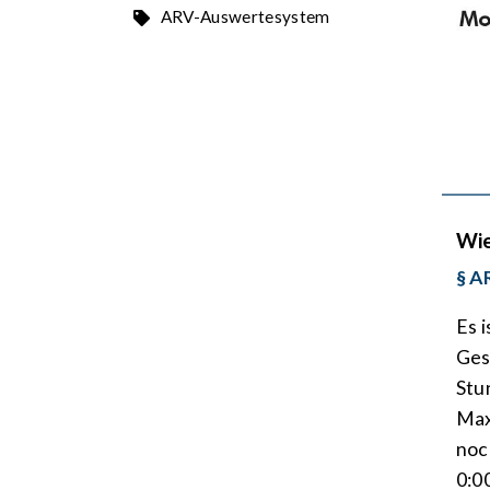
ARV-Auswertesystem
Wie
§ A
Es 
Ges
Stu
Max
noc
0:0