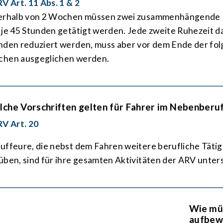
RV Art. 11 Abs. 1 & 2
erhalb von 2 Wochen müssen zwei zusammen­hängende 
 je 45 Stun­den getätigt werden. Jede zweite Ruhe­zeit da
n­den reduziert werden, muss aber vor dem Ende der fo
hen ausge­glichen werden.
che Vorschriften gelten für Fahrer im Neben­beru
RV Art. 20
uf­feure, die nebst dem Fahren weitere beruf­liche Tätig
üben, sind für ihre gesamten Akti­vitäten der ARV unters
Wie mü
auf­be