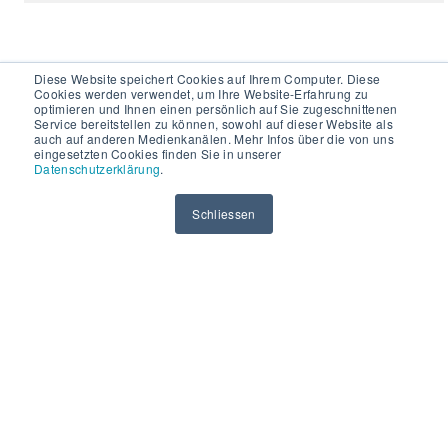
Diese Website speichert Cookies auf Ihrem Computer. Diese
Cookies werden verwendet, um Ihre Website-Erfahrung zu
optimieren und Ihnen einen persönlich auf Sie zugeschnittenen
Service bereitstellen zu können, sowohl auf dieser Website als
Mobatime AG
auch auf anderen Medienkanälen. Mehr Infos über die von uns
eingesetzten Cookies finden Sie in unserer
Stettbachstrasse 5
Datenschutzerklärung
.
8600 Dübendorf
T: +41 44 802 75 75
Schliessen
info-d@mobatime.ch
Mobatime SA
En Budron H20
1052 Le Mont-sur-Lausanne
T: +41 21 654 33 50
info-f@mobatime.ch