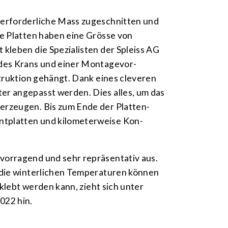
as erforderliche Mass zugeschnitten und
Die Platten haben eine Grösse von
kleben die Spezia­listen der Spleiss AG
e des Krans und einer Montage­vor­
­struktion gehängt. Dank eines cleveren
ter angepasst werden. Dies alles, um das
 erzeugen. Bis zum Ende der Platten­
nt­platten und kilometerweise Kon­
vor­ragend und sehr repräsen­tativ aus.
r die winterlichen Tempe­raturen können
geklebt werden kann, zieht sich unter
022 hin.