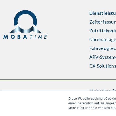
Dienstleist
Zeiterfassu
Zutrittskont
Uhrenanlag
Fahrzeugtec
ARV-System
CX-Solution
Mobatime A
Stettbachstr
Diese Website speichert Cookie
einen persönlich auf Sie zuges
8600 Düben
Mehr Infos über die von uns ei
T: +41 44 80