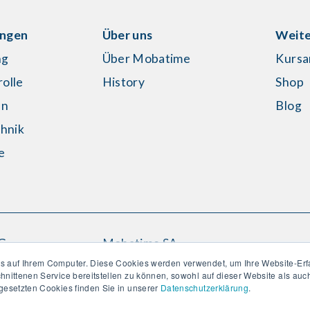
ungen
Über uns
Weite
ng
Über Mobatime
Kursa
rolle
History
Shop
en
Blog
hnik
e
s
G
Mobatime SA
asse 5
En Budron H20
s auf Ihrem Computer. Diese Cookies werden verwendet, um Ihre Website-Erf
chnittenen Service bereitstellen zu können, sowohl auf dieser Website als au
dorf
1052 Le Mont-sur-
ngesetzten Cookies finden Sie in unserer
Datenschutzerklärung
.
2 75 75
Lausanne