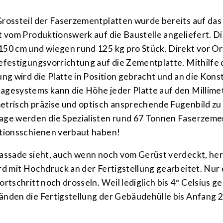
ross­teil der Faser­zement­platten wurde bereits auf d
t vom Produk­tions­werk auf die Bau­stelle angeliefert. 
50 cm und wiegen rund 125 kg pro Stück. Direkt vor Ort 
e­festigungs­vor­richtung auf die Zement­platte. Mithilf
ung wird die Platte in Posi­tion ge­bracht und an die Kon
ge­systems kann die Höhe jeder Platte auf den Mil­lime
­trisch präzise und optisch ansprechende Fugen­bild zu
ge werden die Spezi­alisten rund 67 Tonnen Faser­zeme
tions­schienen verbaut haben!
as­sade sieht, auch wenn noch vom Ge­rüst verdeckt, her
rd mit Hoch­druck an der Fertig­stellung gearbeitet. Nu
ort­schritt noch drosseln. Weil lediglich bis 4° Celsius 
nden die Fertig­stellung der Gebäude­hülle bis Anfang 2