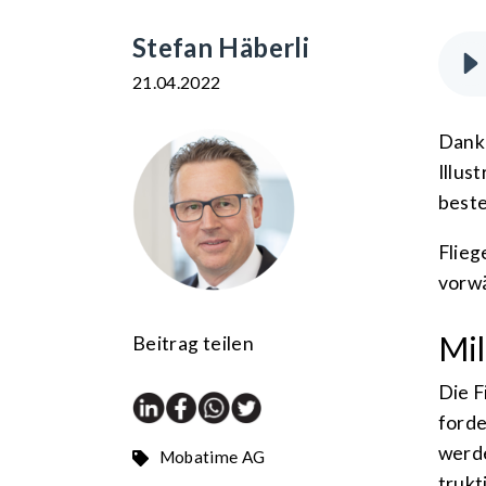
Stefan Häberli
21.04.2022
Dank 
Illus
beste
Flieg
vorwä
Mil
Beitrag teilen
Die 
forde
werde
Mobatime AG
trukt