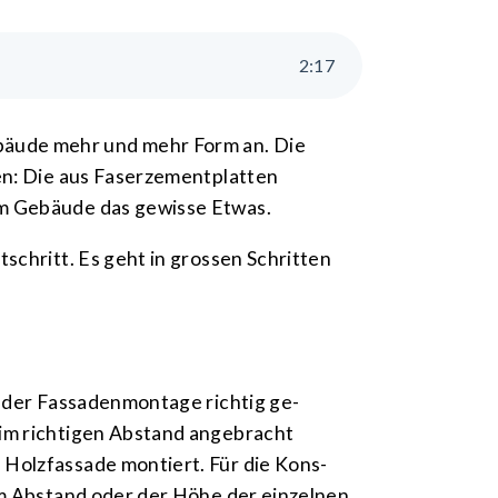
2
:
17
bäude mehr und mehr Form an. Die
en: Die aus Faser­zement­platten
em Ge­bäude das gewisse Etwas.
tschritt. Es geht in grossen Schritten
.
 der Fas­saden­montage richtig ge­
d im richtigen Abstand angebracht
 Holz­fassade montiert. Für die Kons­
n im Ab­stand oder der Höhe der einzelnen