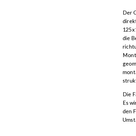
Der G
direk
125x1
die B
richt
Monta
geome
monta
struk
Die F
Es wi
den F
Umstä