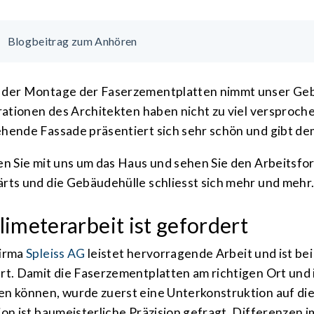
Blogbeitrag zum Anhören
der Montage der Faserzement­platten nimmt unser Ge
trationen des Architekten haben nicht zu viel ver­sproch
hende Fas­sade präsentiert sich sehr schön und gibt d
en Sie mit uns um das Haus und sehen Sie den Arbeits­for
rts und die Ge­bäude­hülle schliesst sich mehr und mehr
­limeter­arbeit ist gefordert
Firma
Spleiss AG
leistet hervor­ragende Arbeit und ist bei
rt. Damit die Faser­zement­platten am richtigen Ort un
n können, wurde zuerst eine Unter­kon­struktion auf die
ion ist bau­meister­liche Prä­zision gefragt. Diffe­renze